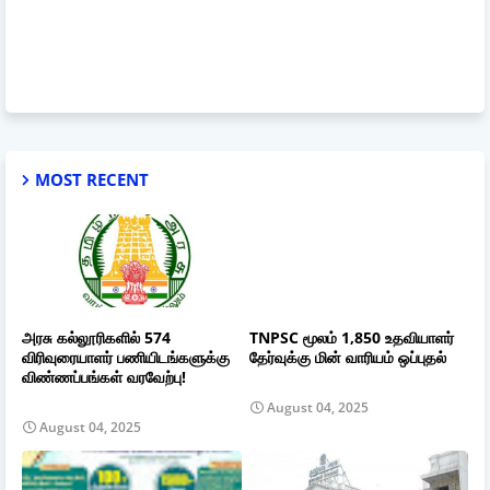
MOST RECENT
அரசு கல்லூரிகளில் 574
TNPSC மூலம் 1,850 உதவியாளர்
விரிவுரையாளர் பணியிடங்களுக்கு
தேர்வுக்கு மின் வாரியம் ஒப்புதல்
விண்ணப்பங்கள் வரவேற்பு!
August 04, 2025
August 04, 2025