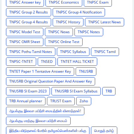
TNPSC Answer key
TNPSC Economics
TNPSC Exam
TNPSC Group 2 Results
TNPSC Group 4 Notification
TNPSC Group 4 Results
TNPSC History
TNPSC Latest News
TNPSC Model Test
TNPSC News
TNPSC Notes
TNPSC OMR Sheet
TNPSC Online Test
TNPSC Pothu Tamil Notes
TNPSC Syllabus
TNPSC Tamil
TNPSC-TNTET
TNSED
TNTET HALL TICKET
TNTET Paper 1 Tentative Answer Key
TNUSRB
TNUSRB Original Question Paper And Answer Key
TNUSRB SI Exam 2023
TNUSRB SI Exam Syllabus
TRB
TRB Annual planner
TRUST Exam
Zoho
ஆயக்குடி இலவச பயிற்சி மையத்தின் வினாத்தாள்!
ஆயக்குடி மரத்தடி இலவச பயிற்சி மையம்
இந்திய விடுதலைப் போரில் தமிழகப்பெண்களின் பங்கு
பொதுத் தமிழ்