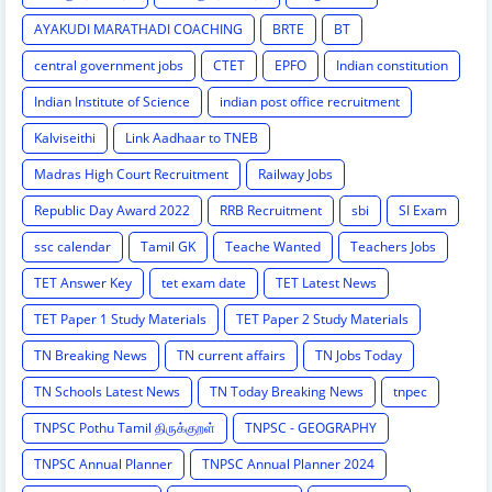
AYAKUDI MARATHADI COACHING
BRTE
BT
central government jobs
CTET
EPFO
Indian constitution
Indian Institute of Science
indian post office recruitment
Kalviseithi
Link Aadhaar to TNEB
Madras High Court Recruitment
Railway Jobs
Republic Day Award 2022
RRB Recruitment
sbi
SI Exam
ssc calendar
Tamil GK
Teache Wanted
Teachers Jobs
TET Answer Key
tet exam date
TET Latest News
TET Paper 1 Study Materials
TET Paper 2 Study Materials
TN Breaking News
TN current affairs
TN Jobs Today
TN Schools Latest News
TN Today Breaking News
tnpec
TNPSC Pothu Tamil திருக்குறள்
TNPSC - GEOGRAPHY
TNPSC Annual Planner
TNPSC Annual Planner 2024