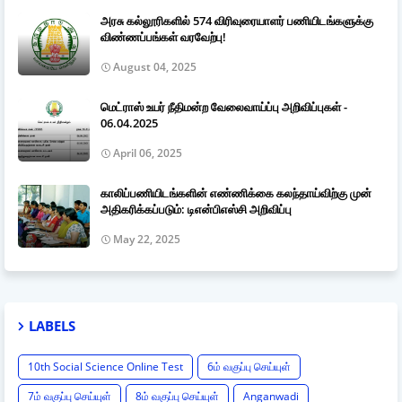
அரசு கல்லூரிகளில் 574 விரிவுரையாளர் பணியிடங்களுக்கு
விண்ணப்பங்கள் வரவேற்பு!
August 04, 2025
மெட்ராஸ் உயர் நீதிமன்ற வேலைவாய்ப்பு அறிவிப்புகள் -
06.04.2025
April 06, 2025
காலிப்பணியிடங்களின் எண்ணிக்கை கலந்தாய்விற்கு முன்
அதிகரிக்கப்படும்: டிஎன்பிஎஸ்சி அறிவிப்பு
May 22, 2025
LABELS
10th Social Science Online Test
6ம் வகுப்பு செய்யுள்
7ம் வகுப்பு செய்யுள்
8ம் வகுப்பு செய்யுள்
Anganwadi